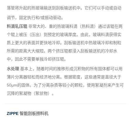
落管将升起的热玻璃输送到刮板输送机中。它们可以手动或自动
调节，固定执行和/或振动驱动。
料滴轧压辊
非常大的、重的热玻璃料滴（热料滴）通过该辊在两
个辊上被压（压出）到预定的玻璃厚度。由此，玻璃料滴获得实
质上更大的表面并更快地冷却。刮板输送机中热玻璃冷却和制粒
所需的距离大大缩短。两个挤压辊都浸入刮板输送机的冷却水
中，因此不需要单独冷却挤压辊。
水处理
基本上，随着时间的推移形成沉积物的所有固体都可以用
薄片分离器轻松而经济地分离。根据密度，这些通常是直径大于
50μm的固体。为了分离杂质等较小的颗粒，使用絮凝剂来产生可
沉降的絮凝物（絮状物）。
ZIPPE
智能刮板捞料机