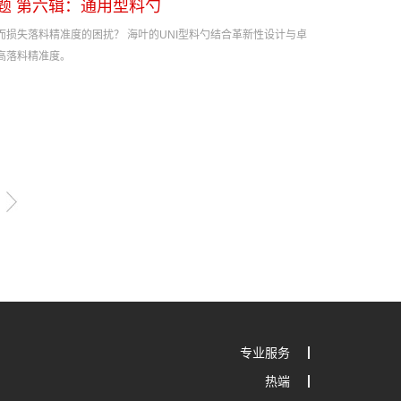
题 第六辑：通用型料勺
损失落料精准度的困扰？ 海叶的UNI型料勺结合革新性设计与卓
高落料精准度。
专业服务
热端