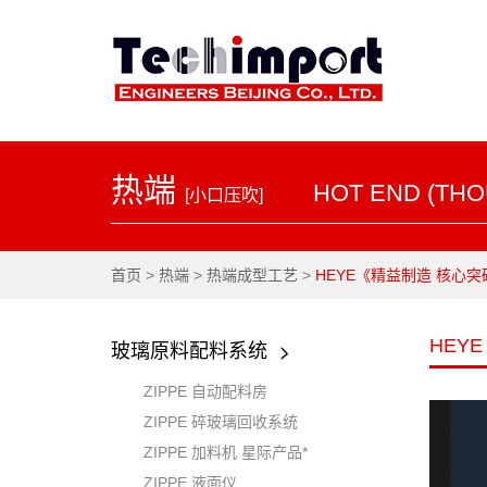
热端
HOT END (THO
[小口压吹]
首页
>
热端
>
热端成型工艺
>
HEYE《精益制造 核心
HEY
玻璃原料配料系统
ZIPPE 自动配料房
ZIPPE 碎玻璃回收系统
ZIPPE 加料机 星际产品*
ZIPPE 液面仪