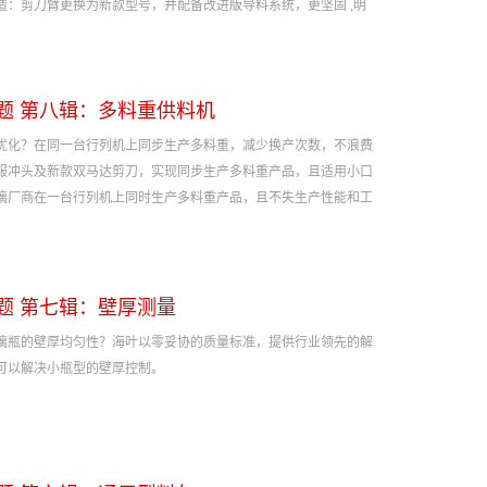
造：剪刀臂更换为新款型号，并配备改进版导料系统，更坚固 ,明
题 第八辑：多料重供料机
优化？在同一台行列机上同步生产多料重，减少换产次数，不浪费
服冲头及新款双马达剪刀，实现同步生产多料重产品，且适用小口
璃厂商在一台行列机上同时生产多料重产品，且不失生产性能和工
题 第七辑：壁厚测量
璃瓶的壁厚均匀性？海叶以零妥协的质量标准，提供行业领先的解
可以解决小瓶型的壁厚控制。