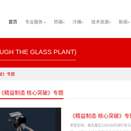
首页
专业服务
热端
冷端
技术资源
新闻
UGH THE GLASS PLANT)
突破》专题
E《精益制造 核心突破》专题
《精益制造·核心突破》专
享誉全球，普及量近1000台的海叶双