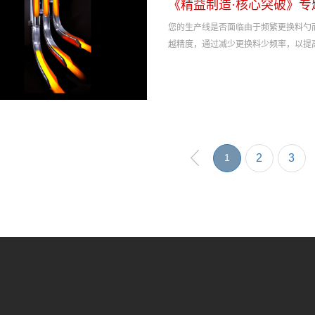
《精益制造·核心突破》专
您的生产线是否面临由于频繁更换料勺而
越精度，通过减少更换料少频率，以提
1
2
3