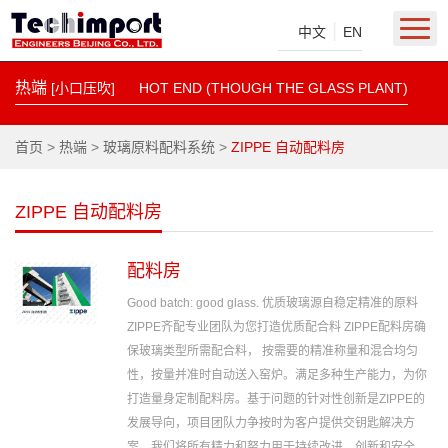
|
中文
EN
热端
[小口压吹]
HOT END (THOUGH THE GLASS PLANT)
首页
>
热端
>
玻璃原料配料系统
>
ZIPPE 自动配料房
ZIPPE 自动配料房
配料房
Good batch: good glass. 优质玻璃源自稳定精准的原料
ZIPPE齐配专业团队为您打造优质配合料 ZIPPE配料房确
保玻璃类型所需配合料， 按需要的精准称量和混合均匀
性，按量并准时自动送入窑炉。满足多种生产能力，为你
打造量身定制配料房。基于问题的针对性创新是ZIPPE的
发展导向，项目团队力争按时为客户提供交钥匙解决方
案。我们将所有精力和努力用于持续改进，创新和安全，